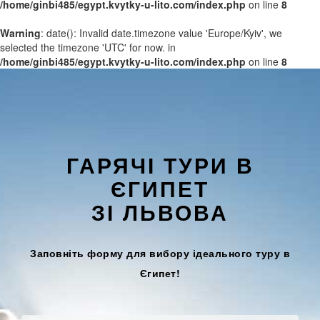
/home/ginbi485/egypt.kvytky-u-lito.com/index.php
on line
8
Warning
: date(): Invalid date.timezone value 'Europe/Kyiv', we
selected the timezone 'UTC' for now. in
/home/ginbi485/egypt.kvytky-u-lito.com/index.php
on line
8
ГАРЯЧІ ТУРИ В
ЄГИПЕТ
ЗІ ЛЬВОВА
Заповніть форму для вибору ідеального туру в
Єгипет!