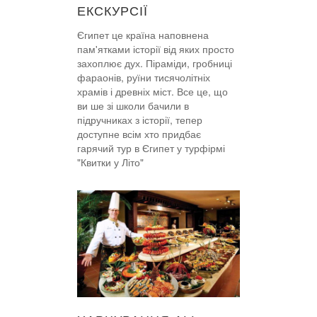
ЕКСКУРСІЇ
Єгипет це країна наповнена
пам'ятками історії від яких просто
захоплює дух. Піраміди, гробниці
фараонів, руїни тисячолітніх
храмів і древніх міст. Все це, що
ви ше зі школи бачили в
підручниках з історії, тепер
доступне всім хто придбає
гарячий тур в Єгипет у турфірмі
"Квитки у Літо"