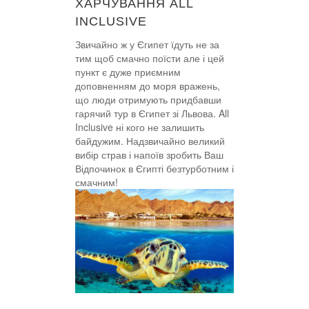
ХАРЧУВАННЯ ALL
INCLUSIVE
Звичайно ж у Єгипет їдуть не за
тим щоб смачно поїсти але і цей
пункт є дуже приємним
доповненням до моря вражень,
що люди отримують придбавши
гарячий тур в Єгипет зі Львова. All
Inclusive ні кого не залишить
байдужим. Надзвичайно великий
вибір страв і напоїв зробить Ваш
Відпочинок в Єгипті безтурботним і
смачним!